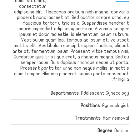
dolor sit amet,
consectetur
adipiscing elit. Maecenas pretium nibh magna, convallis
placerat nunc laoreet at. Sed auctor ornare urna, eu
faucibus tortor ultricies a. Suspendisse hendrerit
mauris imperdiet adipiscing pretium. Vivamus semper
ipsum et dolor molestie, id elementum ipsum rutrum.
Vestibulum quam leo, tempus ac ipsum at, volutpat
mattis elit. Vestibulum suscipit sapien facilisis, aliquet
ante at, fermentum ipsum. Praesent vitae tempus nisi.
Curabitur quis tristique erat, a rhoncus magna. Sed eu
semper lacus. Duis dapibus rhoncus neque ut porta.
Praesent porttitor urna non neque mollis, in mattis
diam tempor. Aliquam placerat sapien porta consequat
fringilla.
Departments
: Adolescent Gynecology
Positions
: Gynecologist
Treatments
: Hair removal
Degree
: Doctor