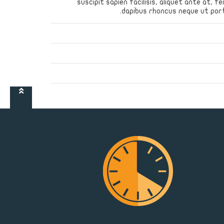
suscipit sapien facilisis, aliquet ante at,
dapibus rhoncus neque ut porta