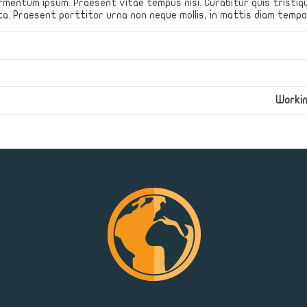
 fermentum ipsum. Praesent vitae tempus nisi. Curabitur quis tristi
. Praesent porttitor urna non neque mollis, in mattis diam tempor.
Worki