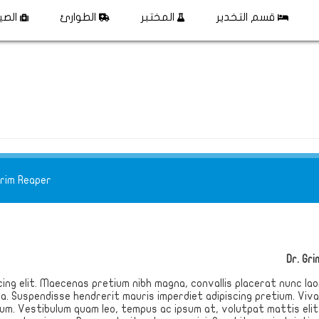
قسم التخدير
المختبر
الطوارئ
الصي
Grim Reaper
Dr. Gr
ing elit. Maecenas pretium nibh magna, convallis placerat nunc lao
 a. Suspendisse hendrerit mauris imperdiet adipiscing pretium. Vi
um. Vestibulum quam leo, tempus ac ipsum at, volutpat mattis elit